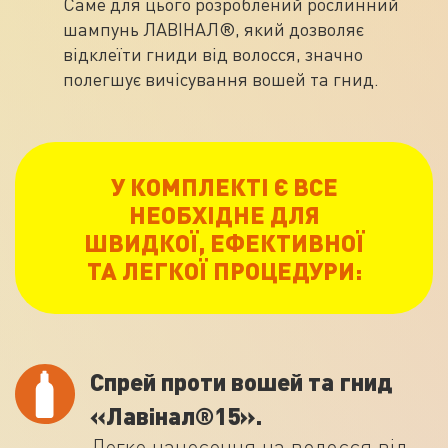
Саме для цього розроблений рослинний
шампунь ЛАВІНАЛ®, який дозволяє
відклеїти гниди від волосся, значно
полегшує вичісування вошей та гнид.
У КОМПЛЕКТІ Є ВСЕ
НЕОБХІДНЕ ДЛЯ
ШВИДКОЇ, ЕФЕКТИВНОЇ
ТА ЛЕГКОЇ ПРОЦЕДУРИ:
Спрей проти вошей та гнид
«Лавінал®15».
Легке нанесення на волосся від