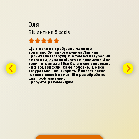
Оля
Натал
Вік дитини 5 років
Вік дити
Що тільки не пробувала мало що
Спреем Л
помагало.Випадково купила Лавінал.
этим лето
Прочитала інструкцію а там всі натуральні
в санатор
речовини, думала нічого не допоможе.Але
детстве в
йство
коли потримала 30хв була дуже здивована
была и у 
ли
- всі воші здохли .Саме головне, що все
аптеке и 
помог, а
натуральне і не шкодить. Волосся пахне і
дело. В п
головне вошей немає. Ще раз обробимо
удобное.
ли
для профілактики.
которого
ь -
Пробуйте,рекомендую!
гниды. Э
процесс. 
убрать вш
ктики
- это неч
тво.
гребешок,
применени
эффектив