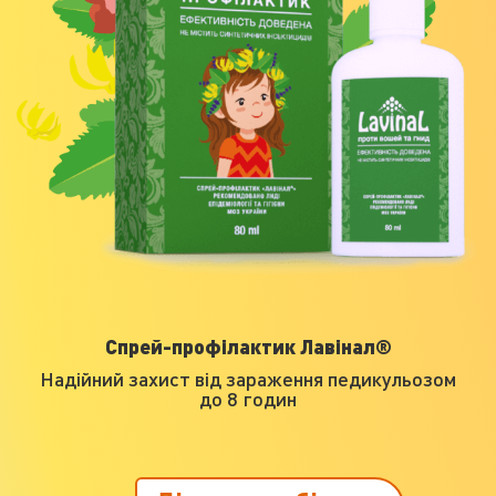
Спрей-профілактик Лавінал®
Надійний захист від зараження педикульозом
до 8 годин