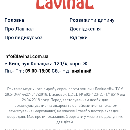
Головна
Розважити дитину
Про Лавінал
Дослідження
Про педикульоз
Відгуки
info@lavinal.com.ua
м.Київ, вул.Козацька 120/4, корп. Ж
Пн.- Пт.:
Сб.- Нд:
09:00-18:00
вихідний
Реклама медичного виробу спрей проти вошей «Лавінал®». ТУ У
20.5-34414427-017:2018. Висновок ДСЕЕ № 602-123-20-1/18519 від
26.04.2018 року. Перед застосуванням необхідно
проконсультуватися із лікарем та ознайомитися із текстом
етикетування (маркування) на упаковці та/або листку-вкладиші
всередині. Має протипоказання. Зберігати у місцях не доступних
для дітей.